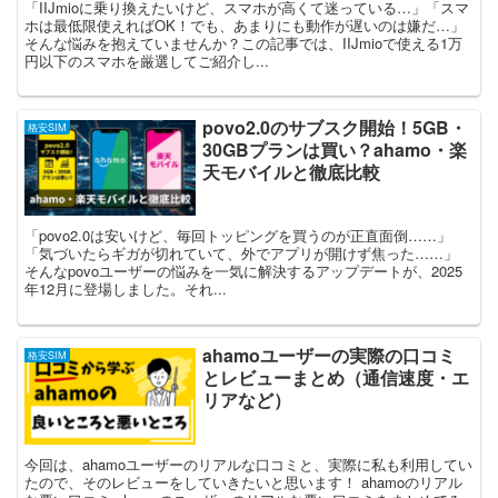
「IIJmioに乗り換えたいけど、スマホが高くて迷っている…」「スマ
ホは最低限使えればOK！でも、あまりにも動作が遅いのは嫌だ…」
そんな悩みを抱えていませんか？この記事では、IIJmioで使える1万
円以下のスマホを厳選してご紹介し...
povo2.0のサブスク開始！5GB・
格安SIM
30GBプランは買い？ahamo・楽
天モバイルと徹底比較
「povo2.0は安いけど、毎回トッピングを買うのが正直面倒……」
「気づいたらギガが切れていて、外でアプリが開けず焦った……」
そんなpovoユーザーの悩みを一気に解決するアップデートが、2025
年12月に登場しました。それ...
ahamoユーザーの実際の口コミ
格安SIM
とレビューまとめ（通信速度・エ
リアなど）
今回は、ahamoユーザーのリアルな口コミと、実際に私も利用してい
たので、そのレビューをしていきたいと思います！ ahamoのリアル